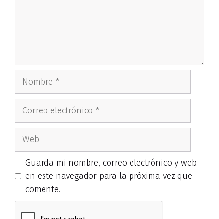
Guarda mi nombre, correo electrónico y web
en este navegador para la próxima vez que
comente.