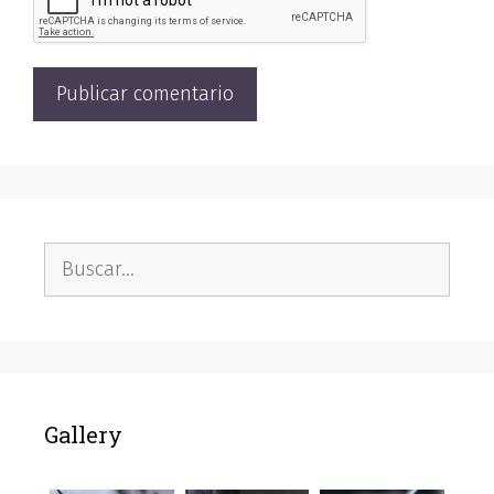
Gallery