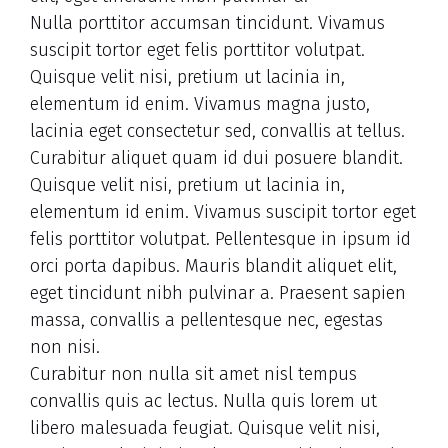
Nulla porttitor accumsan tincidunt. Vivamus
suscipit tortor eget felis porttitor volutpat.
Quisque velit nisi, pretium ut lacinia in,
elementum id enim. Vivamus magna justo,
lacinia eget consectetur sed, convallis at tellus.
Curabitur aliquet quam id dui posuere blandit.
Quisque velit nisi, pretium ut lacinia in,
elementum id enim. Vivamus suscipit tortor eget
felis porttitor volutpat. Pellentesque in ipsum id
orci porta dapibus. Mauris blandit aliquet elit,
eget tincidunt nibh pulvinar a. Praesent sapien
massa, convallis a pellentesque nec, egestas
non nisi.
Curabitur non nulla sit amet nisl tempus
convallis quis ac lectus. Nulla quis lorem ut
libero malesuada feugiat. Quisque velit nisi,