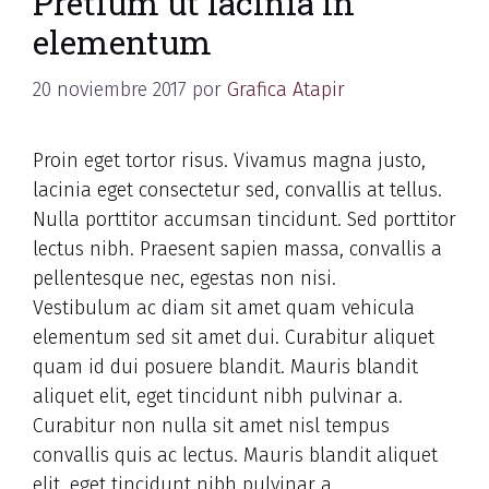
Pretium ut lacinia in
elementum
20 noviembre 2017
por
Grafica Atapir
Proin eget tortor risus. Vivamus magna justo,
lacinia eget consectetur sed, convallis at tellus.
Nulla porttitor accumsan tincidunt. Sed porttitor
lectus nibh. Praesent sapien massa, convallis a
pellentesque nec, egestas non nisi.
Vestibulum ac diam sit amet quam vehicula
elementum sed sit amet dui. Curabitur aliquet
quam id dui posuere blandit. Mauris blandit
aliquet elit, eget tincidunt nibh pulvinar a.
Curabitur non nulla sit amet nisl tempus
convallis quis ac lectus. Mauris blandit aliquet
elit, eget tincidunt nibh pulvinar a.