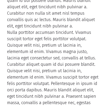
quam id dui posuere blandit. Mauris blandit
aliquet elit, eget tincidunt nibh pulvinar a.
Curabitur non nulla sit amet nisl tempus
convallis quis ac lectus. Mauris blandit aliquet
elit, eget tincidunt nibh pulvinar a.
Nulla porttitor accumsan tincidunt. Vivamus
suscipit tortor eget felis porttitor volutpat.
Quisque velit nisi, pretium ut lacinia in,
elementum id enim. Vivamus magna justo,
lacinia eget consectetur sed, convallis at tellus.
Curabitur aliquet quam id dui posuere blandit.
Quisque velit nisi, pretium ut lacinia in,
elementum id enim. Vivamus suscipit tortor eget
felis porttitor volutpat. Pellentesque in ipsum id
orci porta dapibus. Mauris blandit aliquet elit,
eget tincidunt nibh pulvinar a. Praesent sapien
massa, convallis a pellentesque nec, egestas