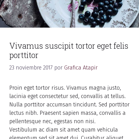
Vivamus suscipit tortor eget felis
porttitor
23 noviembre 2017
por
Grafica Atapir
Proin eget tortor risus. Vivamus magna justo,
lacinia eget consectetur sed, convallis at tellus.
Nulla porttitor accumsan tincidunt. Sed porttitor
lectus nibh. Praesent sapien massa, convallis a
pellentesque nec, egestas non nisi.
Vestibulum ac diam sit amet quam vehicula
elementum sed sit amet dui. Curabitur aliquet