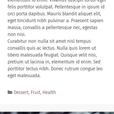
elementum id enim. Vivamus suscipit tortor eget
felis porttitor volutpat. Pellentesque in ipsum id
orci porta dapibus. Mauris blandit aliquet elit,
eget tincidunt nibh pulvinar a. Praesent sapien
massa, convallis a pellentesque nec, egestas
non nisi.
Curabitur non nulla sit amet nisl tempus
convallis quis ac lectus. Nulla quis lorem ut
libero malesuada feugiat. Quisque velit nisi,
pretium ut lacinia in, elementum id enim. Sed
porttitor lectus nibh. Donec rutrum congue leo
eget malesuada.
Dessert
,
Fruit
,
Health