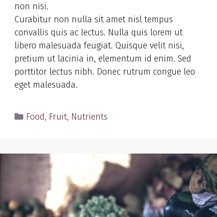
non nisi.
Curabitur non nulla sit amet nisl tempus
convallis quis ac lectus. Nulla quis lorem ut
libero malesuada feugiat. Quisque velit nisi,
pretium ut lacinia in, elementum id enim. Sed
porttitor lectus nibh. Donec rutrum congue leo
eget malesuada.
Food
,
Fruit
,
Nutrients