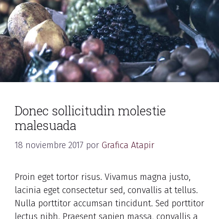
Donec sollicitudin molestie
malesuada
18 noviembre 2017
por
Grafica Atapir
Proin eget tortor risus. Vivamus magna justo,
lacinia eget consectetur sed, convallis at tellus.
Nulla porttitor accumsan tincidunt. Sed porttitor
lectus nibh. Praesent sapien massa, convallis a