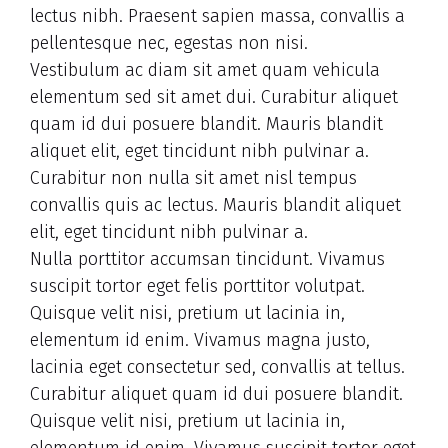
lectus nibh. Praesent sapien massa, convallis a
pellentesque nec, egestas non nisi.
Vestibulum ac diam sit amet quam vehicula
elementum sed sit amet dui. Curabitur aliquet
quam id dui posuere blandit. Mauris blandit
aliquet elit, eget tincidunt nibh pulvinar a.
Curabitur non nulla sit amet nisl tempus
convallis quis ac lectus. Mauris blandit aliquet
elit, eget tincidunt nibh pulvinar a.
Nulla porttitor accumsan tincidunt. Vivamus
suscipit tortor eget felis porttitor volutpat.
Quisque velit nisi, pretium ut lacinia in,
elementum id enim. Vivamus magna justo,
lacinia eget consectetur sed, convallis at tellus.
Curabitur aliquet quam id dui posuere blandit.
Quisque velit nisi, pretium ut lacinia in,