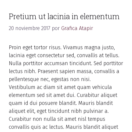
Pretium ut lacinia in elementum
20 noviembre 2017
por
Grafica Atapir
Proin eget tortor risus. Vivamus magna justo,
lacinia eget consectetur sed, convallis at tellus.
Nulla porttitor accumsan tincidunt. Sed porttitor
lectus nibh. Praesent sapien massa, convallis a
pellentesque nec, egestas non nisi.
Vestibulum ac diam sit amet quam vehicula
elementum sed sit amet dui. Curabitur aliquet
quam id dui posuere blandit. Mauris blandit
aliquet elit, eget tincidunt nibh pulvinar a.
Curabitur non nulla sit amet nisl tempus
convallis quis ac lectus. Mauris blandit aliquet