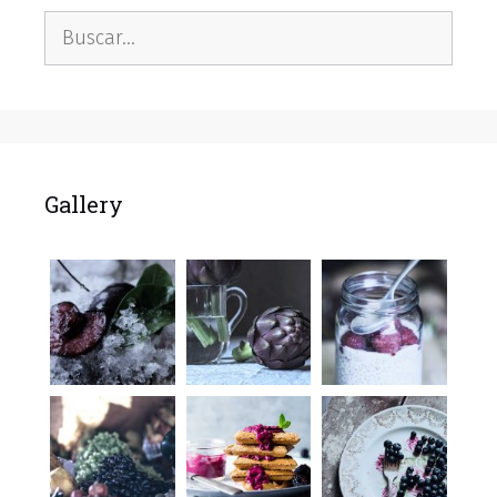
Gallery